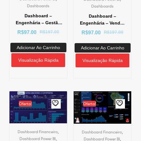
Dashboards
Dashboards
Dashboard –
Dashboard –
Engenhária – Gestão
Engenhária – Vendas
de Obra – Power BI
e Entregas por m³ –
R$
197.00
R$
97.00
R$
197.00
R$
97.00
Power BI
Adicionar Ao Carrinho
Adicionar Ao Carrinho
Visualização Rápida
Visualização Rápida
Oferta!
Oferta!
,
,
Dashboard Financeiro
Dashboard Financeiro
,
,
Dashboard Power BI
Dashboard Power BI