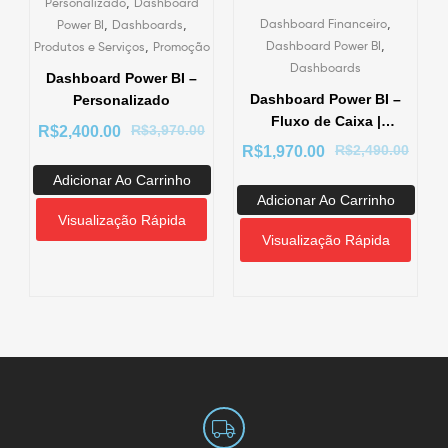
,
Personalizado
Dashboard
,
,
,
Dashboard Financeiro
Power BI
Dashboards
,
,
Dashboard Power BI
Produtos e Serviços
Promoção
Dashboards
Dashboard Power BI –
Dashboard Power BI –
Personalizado
Fluxo de Caixa |
R$
3,970.00
R$
2,400.00
Implantação,
R$
2,490.00
R$
1,970.00
Treinamento e
Adicionar Ao Carrinho
Suporte
Adicionar Ao Carrinho
Visualização Rápida
Visualização Rápida