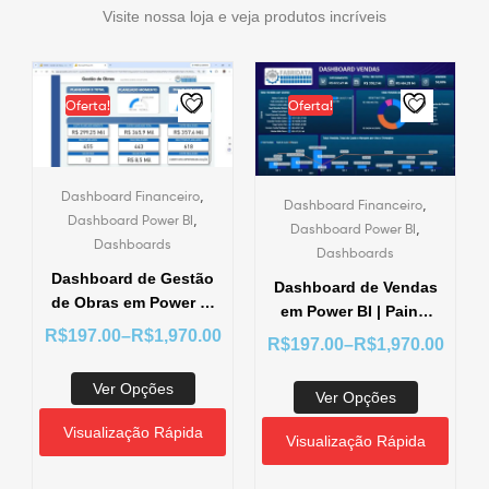
Visite nossa loja e veja produtos incríveis
Oferta!
Oferta!
,
Dashboard Financeiro
,
Dashboard Financeiro
,
Dashboard Power BI
,
Dashboard Power BI
Dashboards
Dashboards
Dashboard de Gestão
Dashboard de Vendas
de Obras em Power BI
em Power BI | Painel
| Painel Profissional
Profissional para
R$
197.00
–
R$
1,970.00
R$
197.00
–
R$
1,970.00
para Engenharia Civil
Gestão Comercial
e Construção
Ver Opções
Ver Opções
Visualização Rápida
Visualização Rápida