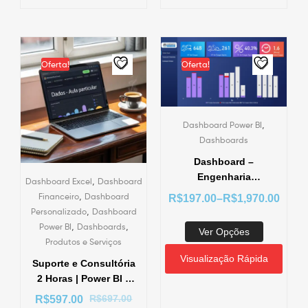
Oferta!
Oferta!
,
Dashboard Power BI
Dashboards
Dashboard –
Engenharia
,
Dashboard Excel
Dashboard
Loteamento – Power
,
Financeiro
Dashboard
R$
197.00
–
R$
1,970.00
BI
,
Personalizado
Dashboard
,
,
Power BI
Dashboards
Ver Opções
Produtos e Serviços
Visualização Rápida
Suporte e Consultória
2 Horas | Power BI –
SQL – Banco de
R$
697.00
R$
597.00