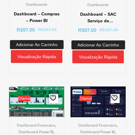
Dashboards
Dashboards
Dashboard – Compras
Dashboard – SAC
– Power BI
Serviço de
Atendimento ao
R$
197.00
R$
197.00
R$
97.00
R$
97.00
Cliente – Power BI
Adicionar Ao Carrinho
Adicionar Ao Carrinho
Visualização Rápida
Visualização Rápida
Oferta!
Oferta!
,
,
Dashboard Financeiro
Dashboard Financeiro
,
,
Dashboard Power BI
Dashboard Power BI