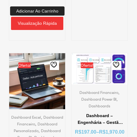
Dados – IA
Adicionar Ao Carrinho
Visualização Rápida
Oferta!
Oferta!
,
Dashboard Financeiro
,
Dashboard Power BI
Dashboards
Dashboard –
,
Dashboard Excel
Dashboard
Engenhária – Gestão
,
Financeiro
Dashboard
de Obra 2 – Power BI
,
Personalizado
Dashboard
R$
197.00
–
R$
1,970.00