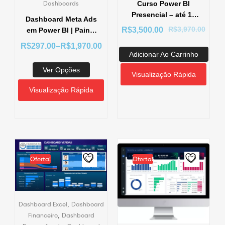
Curso Power BI
Dashboards
Presencial – até 14
Dashboard Meta Ads
Alunos – In Company
R$
3,970.00
R$
3,500.00
em Power BI | Painel
– Dentro da sua
Profissional para
R$
297.00
–
R$
1,970.00
Empresa
Facebook Ads e
Adicionar Ao Carrinho
Instagram Ads
Ver Opções
Visualização Rápida
Visualização Rápida
Oferta!
Oferta!
,
Dashboard Excel
Dashboard
,
Financeiro
Dashboard