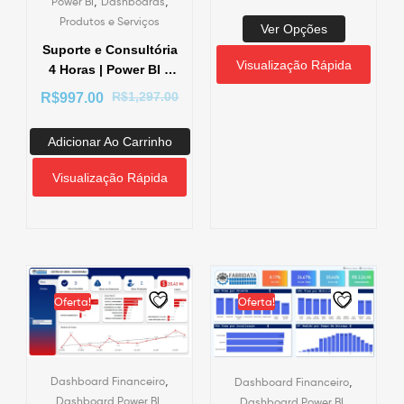
,
,
Power BI
Dashboards
Produtos e Serviços
Ver Opções
Suporte e Consultória
Visualização Rápida
4 Horas | Power BI –
SQL – Banco de
R$
1,297.00
R$
997.00
Dados – IA
Adicionar Ao Carrinho
Visualização Rápida
Oferta!
Oferta!
,
,
Dashboard Financeiro
Dashboard Financeiro
,
,
Dashboard Power BI
Dashboard Power BI