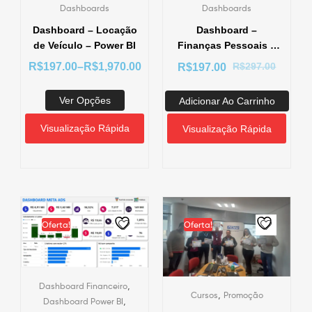
Dashboards
Dashboards
Dashboard – Locação
Dashboard –
de Veículo – Power BI
Finanças Pessoais –
Power BI
R$
297.00
R$
197.00
–
R$
1,970.00
R$
197.00
Ver Opções
Adicionar Ao Carrinho
Visualização Rápida
Visualização Rápida
Oferta!
Oferta!
,
Dashboard Financeiro
,
Cursos
Promoção
,
Dashboard Power BI