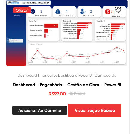
Oferta!
,
,
Dashboard Financeiro
Dashboard Power BI
Dashboards
Dashboard – Engenhária – Gestão de Obra – Power BI
O
O
R$
97.00
R$
197.00
preço
preço
original
atual
Adicionar Ao Carrinho
Visualização Rápida
era:
é:
R$197.00.
R$97.00.