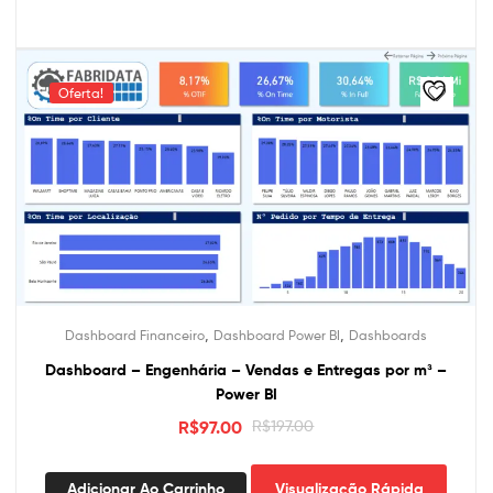
várias
variantes.
As
opções
Oferta!
podem
ser
escolhidas
na
página
do
produto
,
,
Dashboard Financeiro
Dashboard Power BI
Dashboards
Dashboard – Engenhária – Vendas e Entregas por m³ –
Power BI
O
O
R$
97.00
R$
197.00
preço
preço
original
atual
Adicionar Ao Carrinho
Visualização Rápida