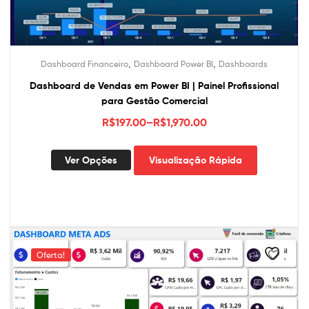
produto
,
,
Dashboard Financeiro
Dashboard Power BI
Dashboards
Dashboard de Vendas em Power BI | Painel Profissional
para Gestão Comercial
R$
197.00
–
R$
1,970.00
Este
Ver Opções
Visualização Rápida
produto
tem
várias
variantes.
As
opções
Oferta!
podem
ser
escolhidas
na