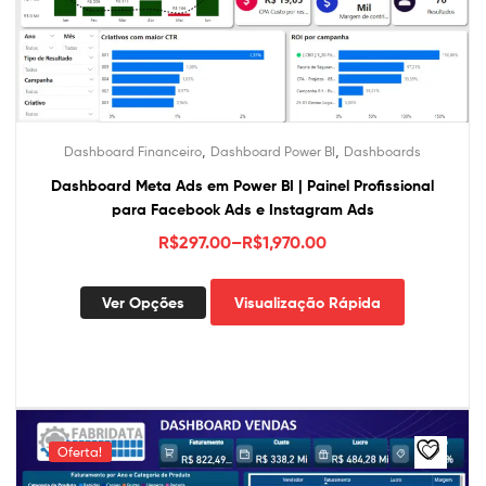
página
do
produto
,
,
Dashboard Financeiro
Dashboard Power BI
Dashboards
Dashboard Meta Ads em Power BI | Painel Profissional
para Facebook Ads e Instagram Ads
R$
297.00
–
R$
1,970.00
Este
Ver Opções
Visualização Rápida
produto
tem
várias
variantes.
As
opções
Oferta!
podem
ser