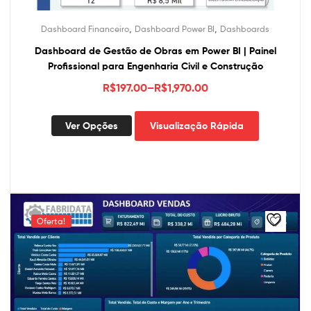
,
,
Dashboard Financeiro
Dashboard Power BI
Dashboards
Dashboard de Gestão de Obras em Power BI | Painel
Profissional para Engenharia Civil e Construção
R$
197.00
–
R$
1,970.00
Este
Ver Opções
Visualização Rápida
produto
tem
várias
variantes.
As
opções
Oferta!
podem
ser
escolhidas
na
página
do