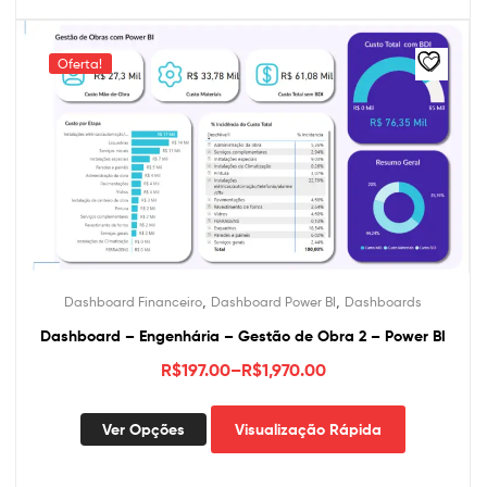
Oferta!
,
,
Dashboard Financeiro
Dashboard Power BI
Dashboards
Dashboard – Engenhária – Gestão de Obra 2 – Power BI
R$
197.00
–
R$
1,970.00
Este
Ver Opções
Visualização Rápida
produto
tem