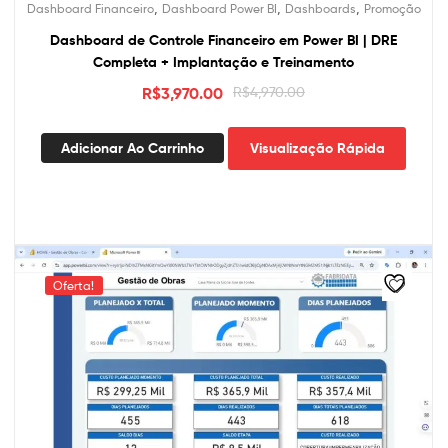
,
,
,
Dashboard Financeiro
Dashboard Power BI
Dashboards
Promoção
Dashboard de Controle Financeiro em Power BI | DRE
Completa + Implantação e Treinamento
O
O
R$
3,970.00
R$
4,970.00
preço
preço
original
atual
Adicionar Ao Carrinho
Visualização Rápida
era:
é:
R$4,970.00.
R$3,970.00.
Oferta!