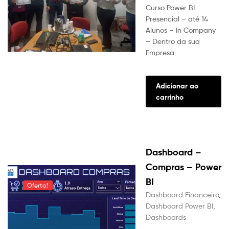
preço
preço
Curso Power BI
original
atual
Presencial – até 14
Alunos – In Company
era:
é:
– Dentro da sua
R$3,970.00.
R$3,500.0
Empresa
Adicionar ao
carrinho
Dashboard –
Compras – Power
BI
Oferta!
Dashboard Financeiro
,
Dashboard Power BI
,
Dashboards