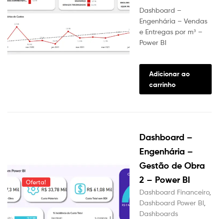
preço
preç
Dashboard –
original
atua
Engenhária – Vendas
e Entregas por m³ –
era:
é:
Power BI
R$197.00.
R$97
Adicionar ao
carrinho
Dashboard –
Engenhária –
Gestão de Obra
2 – Power BI
Oferta!
Dashboard Financeiro
,
Dashboard Power BI
,
Dashboards