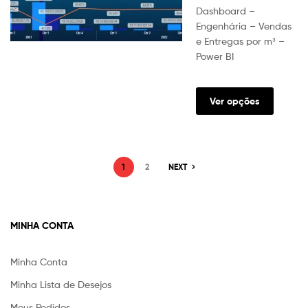
Dashboard –
Engenhária – Vendas
e Entregas por m³ –
Power BI
Este
produt
Ver opções
tem
várias
variante
As
1
2
NEXT
opções
podem
ser
escolhi
MINHA CONTA
na
página
Minha Conta
do
produt
Minha Lista de Desejos
Meus Pedidos