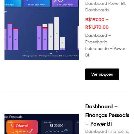
Dashboard Power BI
,
Dashboards
R$
197.00
–
R$
1,970.00
Dashboard –
Engenharia
Loteamento – Power
BI
Este
produt
Ver opções
tem
várias
variante
As
Dashboard –
opções
podem
Finanças Pessoais
ser
– Power BI
Oferta!
escolhi
Dashboard Financeiro
,
na