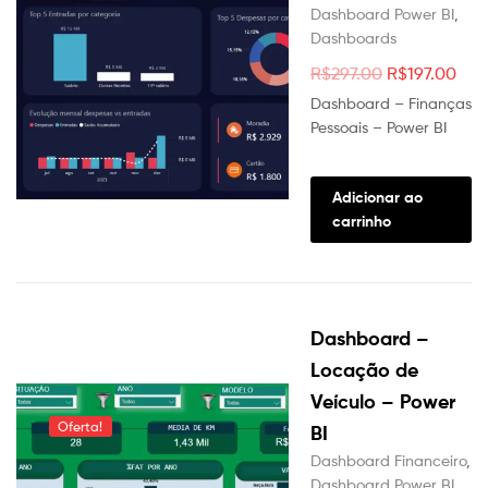
Dashboard Power BI
,
página
Dashboards
do
produt
O
O
R$
297.00
R$
197.00
preço
pre
Dashboard – Finanças
original
atu
Pessoais – Power BI
era:
é:
R$297.00.
R$1
Adicionar ao
carrinho
Dashboard –
Locação de
Veículo – Power
Oferta!
BI
Dashboard Financeiro
,
Dashboard Power BI
,