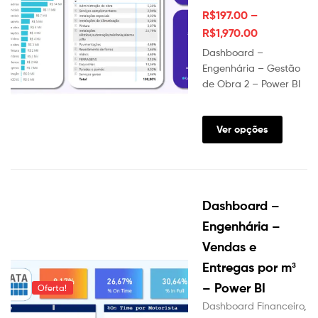
R$
197.00
–
R$
1,970.00
Dashboard –
Engenhária – Gestão
de Obra 2 – Power BI
Este
produt
Ver opções
tem
várias
variante
As
Dashboard –
opções
podem
Engenhária –
ser
Vendas e
escolhi
Entregas por m³
na
página
– Power BI
Oferta!
do
Dashboard Financeiro
,
produt