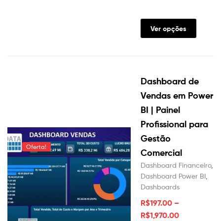
Este
produt
Ver opções
tem
várias
variante
As
Dashboard de
opções
podem
Vendas em Power
ser
BI | Painel
escolhi
Profissional para
na
página
Gestão
do
Oferta!
Comercial
produt
Dashboard Financeiro
,
Dashboard Power BI
,
Dashboards
R$
197.00
–
R$
1,970.00