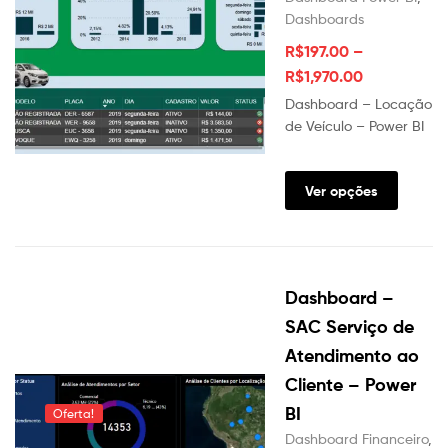
Dashboards
R$
197.00
–
R$
1,970.00
Dashboard – Locação
de Veículo – Power BI
Este
produt
Ver opções
tem
várias
variante
As
Dashboard –
opções
podem
SAC Serviço de
ser
Atendimento ao
escolhi
Cliente – Power
na
página
BI
Oferta!
do
Dashboard Financeiro
,