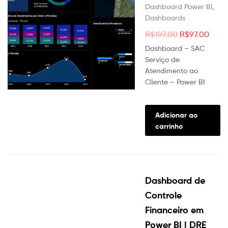
produt
Dashboard Power BI
,
Dashboards
O
O
R$
197.00
R$
97.00
preço
preç
Dashboard – SAC
original
atua
Serviço de
Atendimento ao
era:
é:
Cliente – Power BI
R$197.00.
R$97
Adicionar ao
carrinho
Dashboard de
Controle
Financeiro em
Power BI | DRE