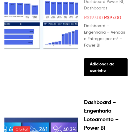
Dashboard Power BI
,
Dashboards
O
O
R$
197.00
R$
97.00
preço
preç
Dashboard –
original
atua
Engenhária – Vendas
e Entregas por m³ –
era:
é:
Power BI
R$197.00.
R$97
Adicionar ao
carrinho
Dashboard –
Engenharia
Loteamento –
Power BI
Oferta!