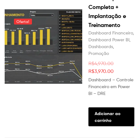
Completa +
Implantação e
Oferta!
Treinamento
Dashboard Financeiro
,
Dashboard Power BI
,
Dashboards
,
Promoção
R$
4,970.00
O
O
R$
3,970.00
preço
preço
Dashboard – Controle
original
atual
Financeiro em Power
BI – DRE
era:
é:
R$4,970.00.
R$3,970.00
Adicionar ao
carrinho