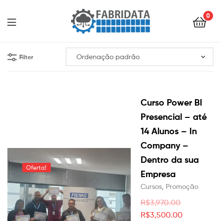
0
Menu
Filter
Curso Power BI
Presencial – até
14 Alunos – In
Company –
Dentro da sua
Oferta!
Empresa
Cursos
,
Promoção
R$
3,970.00
O
O
R$
3,500.00