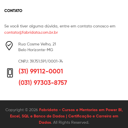
CONTATO
Se você tiver alguma dúvida, entre em contato conosco em
contato@fabridata.com.br.br
Rua Cosme Velho, 21
Belo Horizonte-MG
CNPJ: 39.751.591/0001-74
(31) 99112-0001
(031) 97303-8757
Copyright © 2026
Fabridata - Cursos e Mentorias em Power BI,
Excel, SQL e Banco de Dados | Certificação e Carreira em
Dados
. All Rights Reserved.